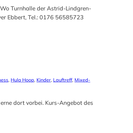
Wo Turnhalle der Astrid-Lindgren-
er Ebbert, Tel.: 0176 56585723
ness
, 
Hula Hoop
, 
Kinder
, 
Lauftreff
, 
Mixed-
erne dort vorbei. Kurs-Angebot des