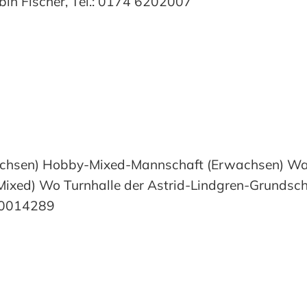
bin Fischer, Tel.: 0174 6202007
hsen) Hobby-Mixed-Mannschaft (Erwachsen) Wan
(Mixed) Wo Turnhalle der Astrid-Lindgren-Grundsc
 10014289