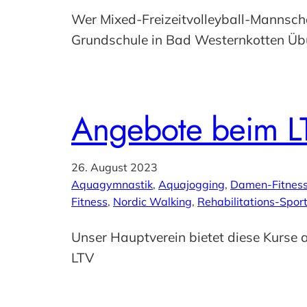
Wer Mixed-Freizeitvolleyball-Mannsch
Grundschule in Bad Westernkotten Übu
Angebote beim L
26. August 2023
Aquagymnastik
, 
Aquajogging
, 
Damen-Fitnes
Fitness
, 
Nordic Walking
, 
Rehabilitations-Spor
Unser Hauptverein bietet diese Kurse
LTV