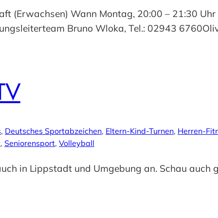
aft (Erwachsen) Wann Montag, 20:00 – 21:30 Uhr 
ngsleiterteam Bruno Wloka, Tel.: 02943 6760Oliv
TV
s
, 
Deutsches Sportabzeichen
, 
Eltern-Kind-Turnen
, 
Herren-Fit
t
, 
Seniorensport
, 
Volleyball
 auch in Lippstadt und Umgebung an. Schau auch g