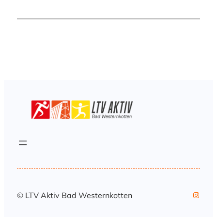
Instag
© LTV Aktiv Bad Westernkotten