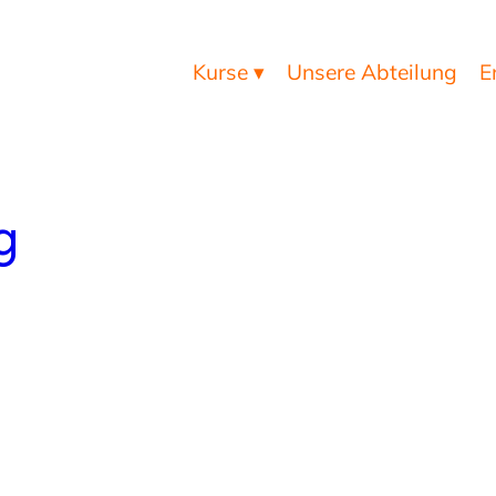
Kurse ▾
Unsere Abteilung
E
g